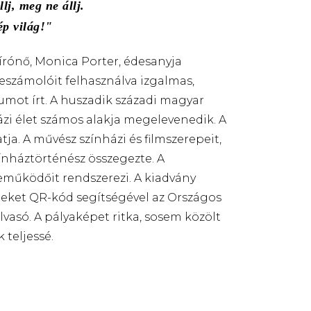
llj, meg ne állj.
ép világ!
rónő, Monica Porter, édesanyja
beszámolóit felhasználva izgalmas,
ot írt. A huszadik századi magyar
ázi élet számos alakja megelevenedik. A
a. A művész színházi és filmszerepeit,
ínháztörténész összegezte. A
reműködőit rendszerezi. A kiadvány
leket QR-kód segítségével az Országos
lvasó. A pályaképet ritka, sosem közölt
teljessé.