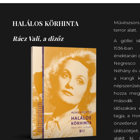
HALÁLOS KÖRHINTA
Művészsors
terror alatt.
Rácz Vali, a dizőz
A göllei i
1936-ban 
énektanári d
Negresco k
Néhány év a
a Hangli k
népszerűség
hozza meg 
második 
időszakára 
tagja, a Hor
önzetlen
üldözöttjeit
alakít ki,