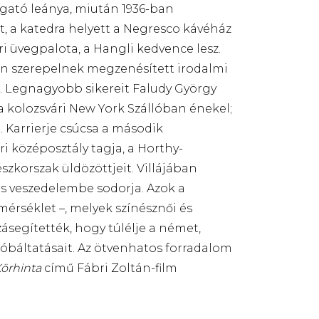
zgató leánya, miután 1936-ban
, a katedra helyett a Negresco kávéház
ri üvegpalota, a Hangli kedvence lesz.
en szerepelnek megzenésített irodalmi
. Legnagyobb sikereit Faludy György
 a kolozsvári New York Szállóban énekel;
g. Karrierje csúcsa a második
ri középosztály tagja, a Horthy-
észkorszak üldözöttjeit. Villájában
los veszedelembe sodorja. Azok a
érséklet –, melyek színésznői és
ásegítették, hogy túlélje a német,
báltatásait. Az ötvenhatos forradalom
örhinta
című Fábri Zoltán-film