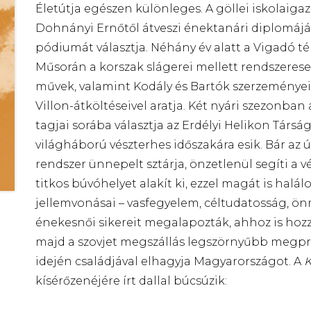
Életútja egészen különleges. A göllei iskolaiga
Dohnányi Ernőtől átveszi énektanári diplomáját
pódiumát választja. Néhány év alatt a Vigadó té
Műsorán a korszak slágerei mellett rendszeres
művek, valamint Kodály és Bartók szerzeményei
Villon-átköltéseivel aratja. Két nyári szezonban
tagjai sorába választja az Erdélyi Helikon Társá
világháború vészterhes időszakára esik. Bár az ú
rendszer ünnepelt sztárja, önzetlenül segíti a v
titkos búvóhelyet alakít ki, ezzel magát is halá
jellemvonásai – vasfegyelem, céltudatosság, önm
énekesnői sikereit megalapozták, ahhoz is hozz
majd a szovjet megszállás legszörnyűbb megpró
idején családjával elhagyja Magyarországot. A
K
kísérőzenéjére írt dallal búcsúzik: