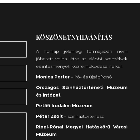
KÖSZÖNETNYILVÁNÍTÁS
A honlap jelenlegi formájában nem
jöhetett volna létre az alábbi személyek
és intézmények közreműködése nélkül:
Monica Porter
– író- és újságírónő
Országos Színháztörténeti Múzeum
és Intézet
Petőfi Irodalmi Múzeum
Péter Zsolt
– színháztörténész
Rippl-Rónai Megyei Hatáskörű Városi
Múzeum