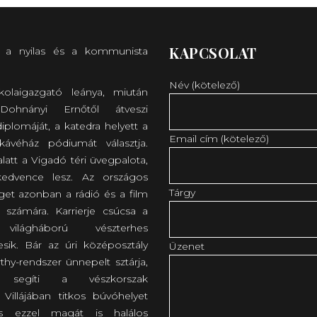
KAPCSOLAT
 a nyilas és a kommunista
Név (kötelező)
skolaigazgató leánya, miután
Dohnányi Ernőtől átveszi
iplomáját, a katedra helyett a
Email cím (kötelező)
ávéház pódiumát választja.
latt a Vigadó téri üvegpalota,
edvence lesz. Az országos
Tárgy
et azonban a rádió és a film
számára. Karrierje csúcsa a
világháború vészterhes
esik. Bár az úri középosztály
Üzenet
thy-rendszer ünnepelt sztárja,
ül segíti a vészkorszak
. Villájában titkos búvóhelyet
 s ezzel magát is halálos