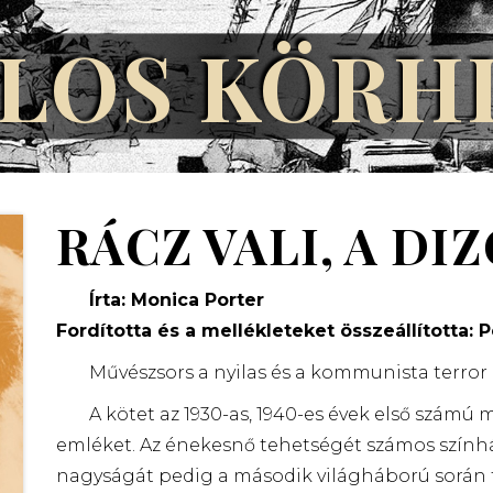
LOS KÖRH
RÁCZ VALI, A DI
Írta: Monica Porter
Fordította és a mellékleteket összeállította:
P
Művészsors a nyilas és a kommunista terror a
A kötet az 1930-as, 1940-es évek első számú 
emléket. Az énekesnő tehetségét számos színházi
nagyságát pedig a második világháború során ta