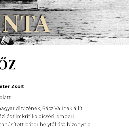
INTA
ZŐZ
éter
Zsolt
latt.
magyar dizőzének, Rácz Valinak állít
 és filmkritika dicséri, emberi
núsított bátor helytállása bizonyítja.