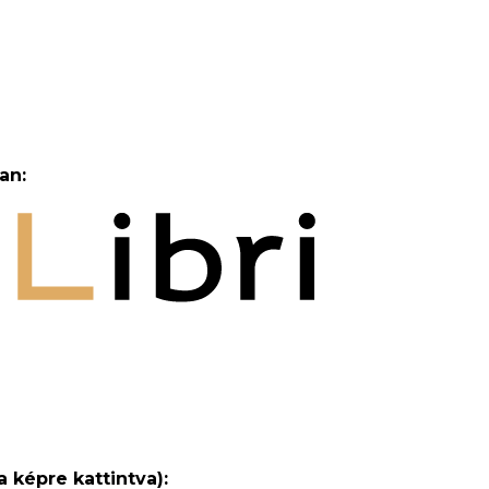
an:
a képre kattintva):