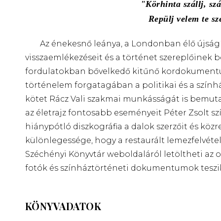
Körhinta szállj, szá
Repülj velem te sz
Az énekesnő leánya, a Londonban élő újságí
visszaemlékezéseit és a történet szereplőinek 
fordulatokban bővelkedő kitűnő kordokumentum
történelem forgatagában a politikai és a szính
kötet Rácz Vali szakmai munkásságát is bemutatj
az életrajz fontosabb eseményeit Péter Zsolt sz
hiánypótló diszkográfia a dalok szerzőit és köz
különlegessége, hogy a restaurált lemezfelvéte
Széchényi Könyvtár weboldaláról letöltheti az o
fotók és színháztörténeti dokumentumok teszik 
KÖNYVADATOK