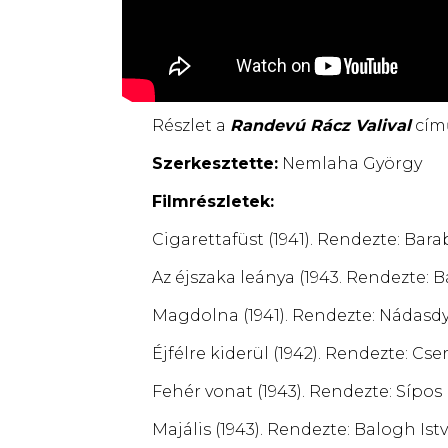
Részlet a
Randevú Rácz Valival
című
Szerkesztette:
Nemlaha György
Filmrészletek:
Cigarettafüst (1941). Rendezte: Bara
Az éjszaka leánya (1943. Rendezte: 
Magdolna (1941). Rendezte: Nádasd
Éjfélre kiderül (1942). Rendezte: Cse
Fehér vonat (1943). Rendezte: Sípos
Majális (1943). Rendezte: Balogh Ist