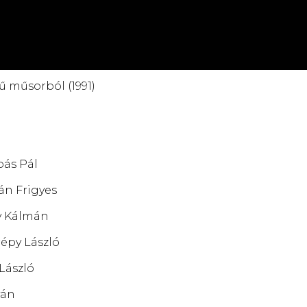
 műsorból (1991)
bás Pál
Bán Frigyes
y Kálmán
répy László
 László
ván