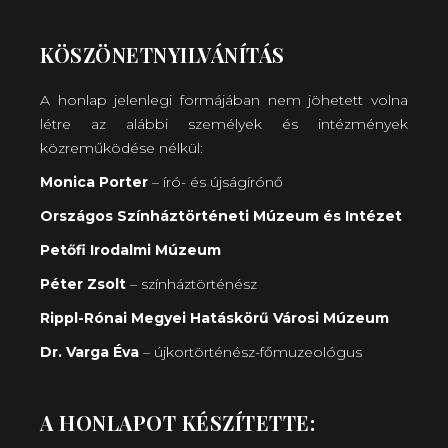
KÖSZÖNETNYILVÁNÍTÁS
A honlap jelenlegi formájában nem jöhetett volna
létre az alábbi személyek és intézmények
közreműködése nélkül:
Monica Porter
– író- és újságírónő
Országos Színháztörténeti Múzeum és Intézet
Petőfi Irodalmi Múzeum
Péter Zsolt
– színháztörténész
Rippl-Rónai Megyei Hatáskörű Városi Múzeum
Dr. Varga Éva
– újkortörténész-főmuzeológus
A HONLAPOT KÉSZÍTETTE: