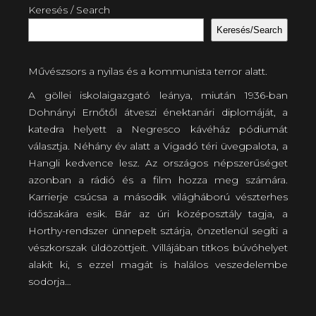
Keresés / Search
Keresés/Search
Művészsors a nyilas és a kommunista terror alatt.
A göllei iskolaigazgató leánya, miután 1936-ban
Dohnányi Ernőtől átveszi énektanári diplomáját, a
katedra helyett a Negresco kávéház pódiumát
választja. Néhány év alatt a Vigadó téri üvegpalota, a
Hangli kedvence lesz. Az országos népszerűséget
azonban a rádió és a film hozza meg számára.
Karrierje csúcsa a második világháború vészterhes
időszakára esik. Bár az úri középosztály tagja, a
Horthy-rendszer ünnepelt sztárja, önzetlenül segíti a
vészkorszak üldözöttjeit. Villájában titkos búvóhelyet
alakít ki, s ezzel magát is halálos veszedelembe
sodorja…