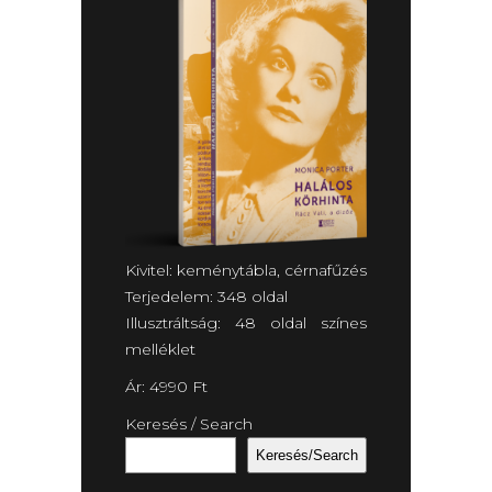
Kivitel: keménytábla, cérnafűzés
Terjedelem: 348 oldal
Illusztráltság: 48 oldal színes
melléklet
Ár: 4990 Ft
Keresés / Search
Keresés/Search