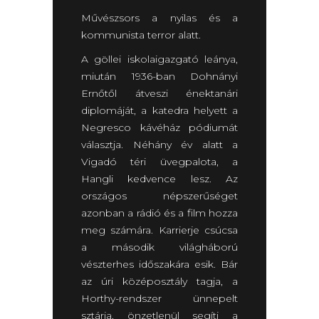
Művészsors a nyilas és a
kommunista terror alatt.
A göllei iskolaigazgató leánya,
miután 1936-ban Dohnányi
Ernőtől átveszi énektanári
diplomáját, a katedra helyett a
Negresco kávéház pódiumát
választja. Néhány év alatt a
Vigadó téri üvegpalota, a
Hangli kedvence lesz. Az
országos népszerűséget
azonban a rádió és a film hozza
meg számára. Karrierje csúcsa
a második világháború
vészterhes időszakára esik. Bár
az úri középosztály tagja, a
Horthy-rendszer ünnepelt
sztárja, önzetlenül segíti a