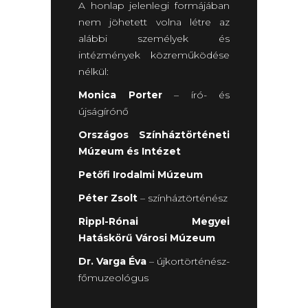
A honlap jelenlegi formájában
nem jöhetett volna létre az
alábbi személyek és
intézmények közreműködése
nélkül:
Monica Porter
– író- és
újságírónő
Országos Színháztörténeti
Múzeum és Intézet
Petőfi Irodalmi Múzeum
Péter Zsolt
– színháztörténész
Rippl-Rónai Megyei
Hatáskörű Városi Múzeum
Dr. Varga Éva
– újkortörténész-
főmuzeológus