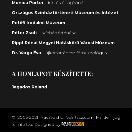
Monica Porter
– író- és újságírónő
Országos Színháztörténeti Múzeum és Intézet
Petőfi Irodalmi Múzeum
Péter Zsolt
– színháztörténész
Rippl-Rónai Megyei Hatáskörű Városi Múzeum
Dr. Varga Éva
– újkortörténész-főmuzeológus
A HONLAPOT KÉSZÍTETTE:
Jagados Roland
© 2005-2021 RaczVali.hu, ValiRacz.com Minden jog
fenntartva.
Designed by