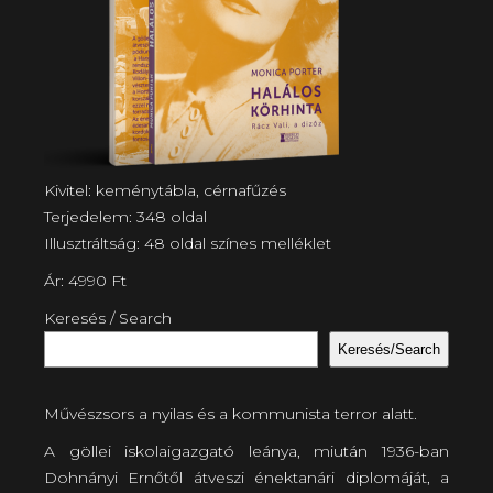
Kivitel: keménytábla, cérnafűzés
Terjedelem: 348 oldal
Illusztráltság: 48 oldal színes melléklet
Ár: 4990 Ft
Keresés / Search
Keresés/Search
Művészsors a nyilas és a kommunista terror alatt.
A göllei iskolaigazgató leánya, miután 1936-ban
Dohnányi Ernőtől átveszi énektanári diplomáját, a