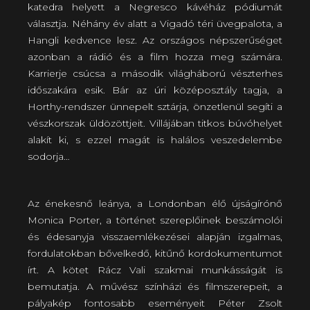
katedra helyett a Negresco kávéház pódiumát
választja. Néhány év alatt a Vigadó téri üvegpalota, a
Hangli kedvence lesz. Az országos népszerűséget
azonban a rádió és a film hozza meg számára.
Karrierje csúcsa a második világháború vészterhes
időszakára esik. Bár az úri középosztály tagja, a
Horthy-rendszer ünnepelt sztárja, önzetlenül segíti a
vészkorszak üldözöttjeit. Villájában titkos búvóhelyet
alakít ki, s ezzel magát is halálos veszedelembe
sodorja…
Az énekesnő leánya, a Londonban élő újságírónő
Monica Porter, a történet szereplőinek beszámolói
és édesanyja visszaemlékezései alapján izgalmas,
fordulatokban bővelkedő, kitűnő kordokumentumot
írt. A kötet Rácz Vali szakmai munkásságát is
bemutatja. A művész színházi és filmszerepeit, a
pályakép fontosabb eseményeit Péter Zsolt