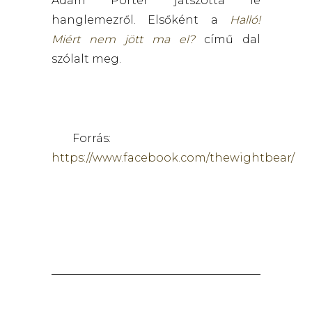
Adam Porter játszotta le
hanglemezről. Elsőként a
Halló!
Miért nem jött ma el?
című dal
szólalt meg.
Forrás:
https://www.facebook.com/thewightbear/