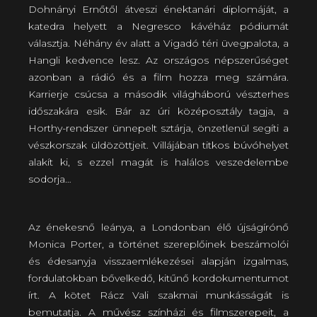
Dohnányi Ernőtől átveszi énektanári diplomáját, a
katedra helyett a Negresco kávéház pódiumát
választja. Néhány év alatt a Vigadó téri üvegpalota, a
Hangli kedvence lesz. Az országos népszerűséget
azonban a rádió és a film hozza meg számára.
Karrierje csúcsa a második világháború vészterhes
időszakára esik. Bár az úri középosztály tagja, a
Horthy-rendszer ünnepelt sztárja, önzetlenül segíti a
vészkorszak üldözöttjeit. Villájában titkos búvóhelyet
alakít ki, s ezzel magát is halálos veszedelembe
sodorja…
Az énekesnő leánya, a Londonban élő újságírónő
Monica Porter, a történet szereplőinek beszámolói
és édesanyja visszaemlékezései alapján izgalmas,
fordulatokban bővelkedő, kitűnő kordokumentumot
írt. A kötet Rácz Vali szakmai munkásságát is
bemutatja. A művész színházi és filmszerepeit, a