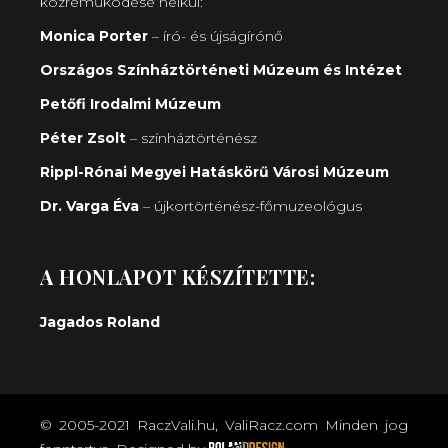
közreműködése nélkül:
Monica Porter
– író- és újságírónő
Országos Színháztörténeti Múzeum és Intézet
Petőfi Irodalmi Múzeum
Péter Zsolt
– színháztörténész
Rippl-Rónai Megyei Hatáskörű Városi Múzeum
Dr. Varga Éva
– újkortörténész-főmuzeológus
A HONLAPOT KÉSZÍTETTE:
Jagados Roland
© 2005-2021 RaczVali.hu, ValiRacz.com Minden jog